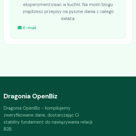
eksperymentować w kuchni. Na moim blogu
znajdziesz przepisy na pyszne dania z całego
świata.
E-mail
Dragonia OpenBiz
Dragonia OpenBiz - kompilujemy
zweryfikowane dane, dostarczając Ci
stabilny fundament do nawiązywania relacji
B2B.