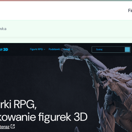
F
ywka