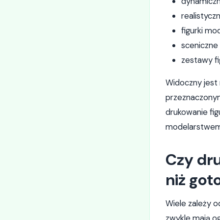
dynamiczn
realistyczn
figurki m
sceniczne
zestawy f
Widoczny jest
przeznaczonymi
drukowanie fi
modelarstwem
Czy dru
niż go
Wiele zależy o
zwykle mają o