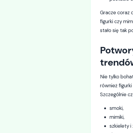
Gracze coraz c
figurki czy mi
stało się tak
Potwory
trendó
Nie tylko boha
również figurk
Szczególnie c
smoki,
mimiki,
szkielety i