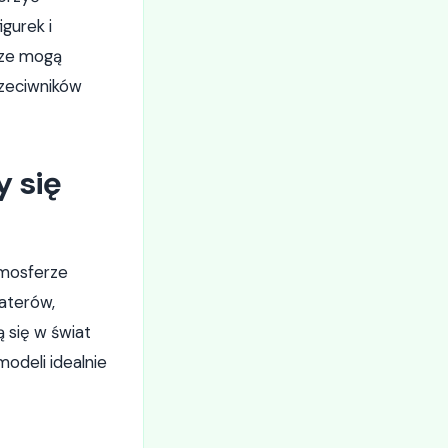
gurek i
cze mogą
rzeciwników
y się
tmosferze
haterów,
ą się w świat
odeli idealnie