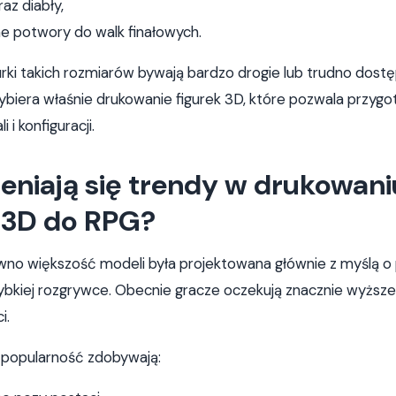
az diabły,
e potwory do walk finałowych.
urki takich rozmiarów bywają bardzo drogie lub trudno dost
ybiera właśnie drukowanie figurek 3D, które pozwala przy
 i konfiguracji.
eniają się trendy w drukowani
k 3D do RPG?
wno większość modeli była projektowana głównie z myślą o
zybkiej rozgrywce. Obecnie gracze oczekują znacznie wyżs
i.
 popularność zdobywają: