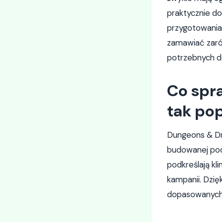
praktycznie do
przygotowania
zamawiać zaró
potrzebnych d
Co spra
tak po
Dungeons & Dra
budowanej podc
podkreślają kli
kampanii. Dzię
dopasowanych d