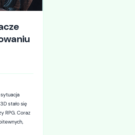
racze
owaniu
 sytuacja
 3D stało się
czy RPG. Coraz
bitewnych,