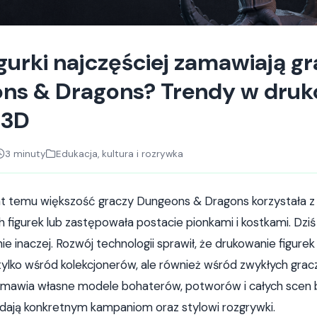
igurki najczęściej zamawiają g
ns & Dragons? Trendy w druk
 3D
3 minuty
Edukacja, kultura i rozrywka
lat temu większość graczy Dungeons & Dragons korzystała z
figurek lub zastępowała postacie pionkami i kostkami. Dziś
e inaczej. Rozwój technologii sprawił, że drukowanie figurek
tylko wśród kolekcjonerów, ale również wśród zwykłych gra
amawia własne modele bohaterów, potworów i całych scen 
dają konkretnym kampaniom oraz stylowi rozgrywki.