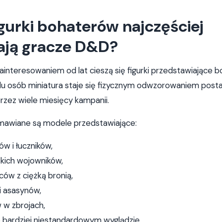
igurki bohaterów najczęściej
ają gracze D&D?
interesowaniem od lat cieszą się figurki przedstawiające 
elu osób miniatura staje się fizycznym odwzorowaniem posta
zez wiele miesięcy kampanii.
amawiane są modele przedstawiające:
ów i łuczników,
zkich wojowników,
ów z ciężką bronią,
i asasynów,
 w zbrojach,
o bardziej niestandardowym wyglądzie.