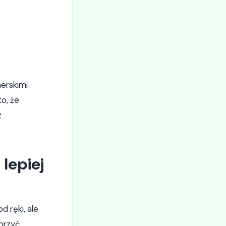
erskimi
o, że
z
lepiej
 ręki, ale
orzyć