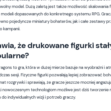
wolny model. Dużą zaletą jest także możliwość skalowania fi
 modeli dopasowanych do konkretnego systemu RPG. Gra
wno pojedyncze miniatury bohaterów, jak i całe zestawy p
o kampanii.
wia, że drukowane figurki stał
pularne?
gons to gra, która w dużej mierze bazuje na wyobraźni i a
zas sesji. Fizyczne figurki pozwalają lepiej zobrazować bo
mat rozgrywki i sprawiają, że gracze jeszcze mocniej angażuj
ki nowoczesnym technologiom możliwe jest dziś tworzenie m
o indywidualnych wizji i potrzeb graczy.