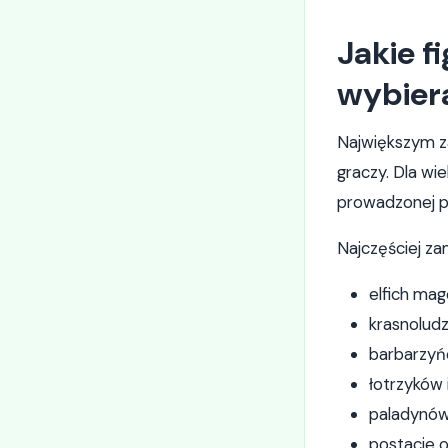
Jakie f
wybier
Największym za
graczy. Dla wi
prowadzonej pr
Najczęściej z
elfich mag
krasnolud
barbarzyńc
łotrzyków 
paladynów
postacie 