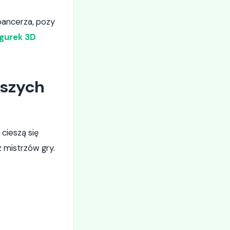
pancerza, pozy
igurek 3D
kszych
 cieszą się
 mistrzów gry.