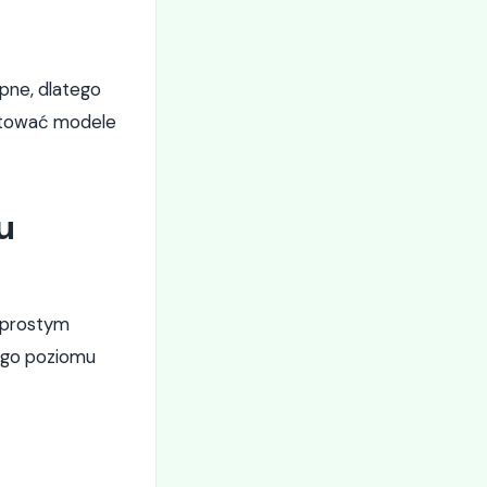
ępne, dlatego
gotować modele
u
 prostym
zego poziomu