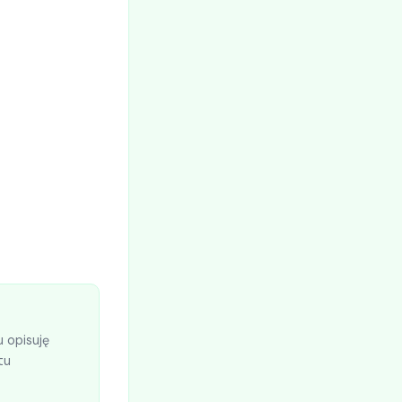
 opisuję
tu