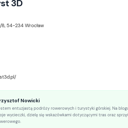
rst 3D
3/8, 54-234 Wrocław
st3d.pl/
rzysztof Nowicki
stem entuzjastą podróży rowerowych i turystyki górskiej. Na blogu
je wycieczki, dzielę się wskazówkami dotyczącymi tras oraz sprzę
owerowego.