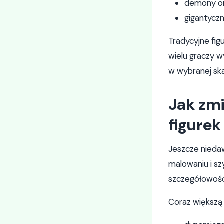
demony or
gigantyczn
Tradycyjne fig
wielu graczy w
w wybranej skali
Jak zmi
figure
Jeszcze nieda
malowaniu i s
szczegółowośc
Coraz większą