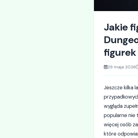
Jakie f
Dungeo
figurek
29 maja 2026
Jeszcze kilka 
przypadkowych 
wygląda zupełni
popularne nie 
więcej osób z
które odpowia