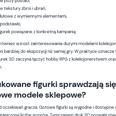
e pozy postaci,
e tekstury zbroi i ubrań,
odułowe z wymiennymi elementami,
 podstawki,
igurek powiązane z konkretną kampanią.
 również wzrost zainteresowania dużymi modelami kolekcjon
 bardziej do ekspozycji niż samej gry. W praktyce oznacza t
gurek 3D zaczyna łączyć hobby RPG z kolekcjonerstwem ora
.
kowane figurki sprawdzają się 
towe modele sklepowe?
d oczekiwań gracza. Gotowe figurki są wygodne i dostępne od
graniczoną liczbę wzorów. Tymczasem druk 3D pozwala stw