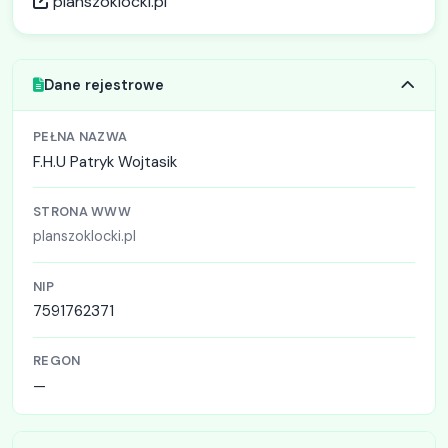
planszoklocki.pl
Dane rejestrowe
PEŁNA NAZWA
F.H.U Patryk Wojtasik
STRONA WWW
planszoklocki.pl
NIP
7591762371
REGON
—