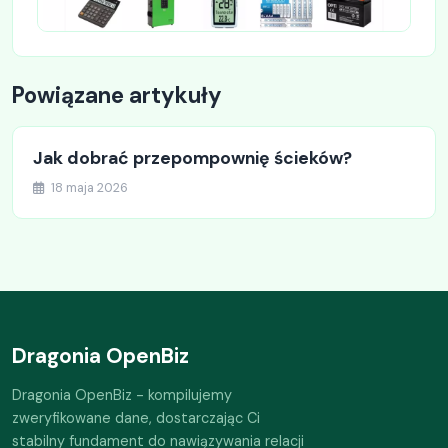
Powiązane artykuły
Jak dobrać przepompownię ścieków?
18 maja 2026
Dragonia OpenBiz
Dragonia OpenBiz - kompilujemy
zweryfikowane dane, dostarczając Ci
stabilny fundament do nawiązywania relacji