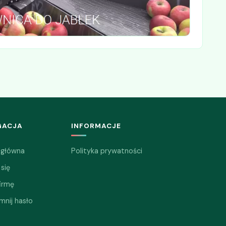
GACJA
INFORMACJE
 główna
Polityka prywatności
 się
irmę
mnij hasło