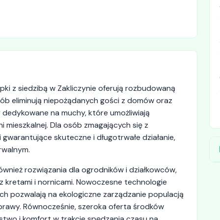
pki z siedzibą w Zakliczynie oferują rozbudowaną
ób eliminują niepożądanych gości z domów oraz
y dedykowane na muchy, które umożliwiają
ni mieszkalnej. Dla osób zmagających się z
gwarantujące skuteczne i długotrwałe działanie,
arwalnym.
ównież rozwiązania dla ogrodników i działkowców,
z kretami i nornicami. Nowoczesne technologie
h pozwalają na ekologiczne zarządzanie populacją
 uprawy. Równocześnie, szeroka oferta środków
wo i komfort w trakcie spędzania czasu na