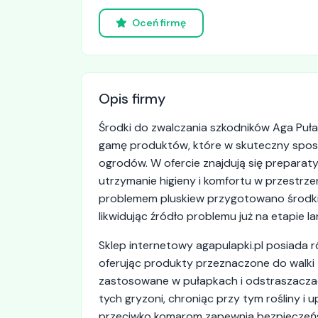
Oceń firmę
Opis firmy
Środki do zwalczania szkodników Aga Puła
gamę produktów, które w skuteczny spos
ogrodów. W ofercie znajdują się preparat
utrzymanie higieny i komfortu w przestrze
problemem pluskiew przygotowano środki 
likwidując źródło problemu już na etapie l
Sklep internetowy agapulapki.pl posiada r
oferując produkty przeznaczone do walki 
zastosowane w pułapkach i odstraszaczac
tych gryzoni, chroniąc przy tym rośliny i
przeciwko komarom zapewnia bezpieczeńst