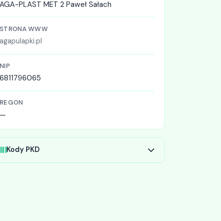
AGA-PLAST MET 2 Paweł Sałach
STRONA WWW
agapulapki.pl
NIP
6811796065
REGON
—
Kody PKD